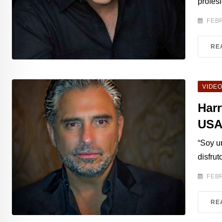
profesi
FEBR
RE
VIDE
Har
US
“Soy un
disfru
FEBR
RE