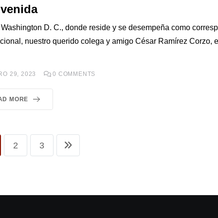
nvenida
Washington D. C., donde reside y se desempeña como corres
acional, nuestro querido colega y amigo César Ramírez Corzo, 
O 29, 2023
0
COMMENTS
AD MORE
2
3