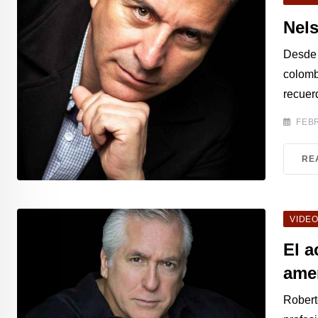
Nel
Desde 
colomb
recuer
FEBR
RE
VIDE
El a
ame
Roberto