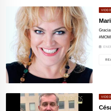
VIDE
Mari
Gracias
#MOME
ENER
RE
VIDE
Césa