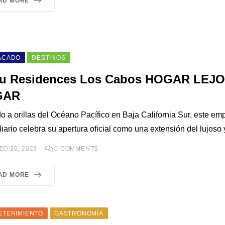
AD MORE
ACADO
DESTINOS
u Residences Los Cabos HOGAR LEJ
GAR
o a orillas del Océano Pacífico en Baja California Sur, este em
iario celebra su apertura oficial como una extensión del lujoso 
O 20, 2023
0
COMMENTS
AD MORE
ETENIMIENTO
GASTRONOMÍA