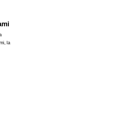
ami
a
i, la