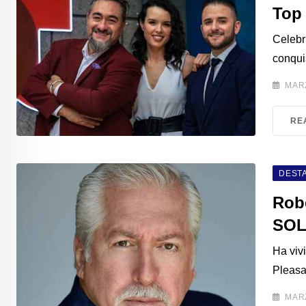
Top 
Celebr
conqui
MARZ
RE
DEST
Rob
SO
Ha viv
Pleasa
MARZ