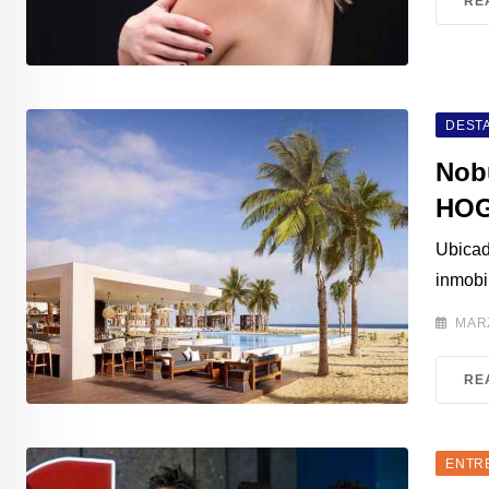
RE
DEST
Nob
HO
Ubicad
inmobil
MARZ
RE
ENTR