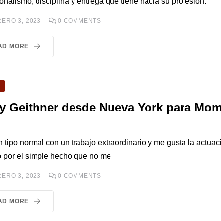
onalismo, disciplina y entrega que tiene hacia su profesión.
ERO 3, 2023
0
COMMENTS
AD MORE
O
ry Geithner desde Nueva York para Mo
A
 tipo normal con un trabajo extraordinario y me gusta la actuaci
to por el simple hecho que no me
ERO 3, 2023
0
COMMENTS
AD MORE