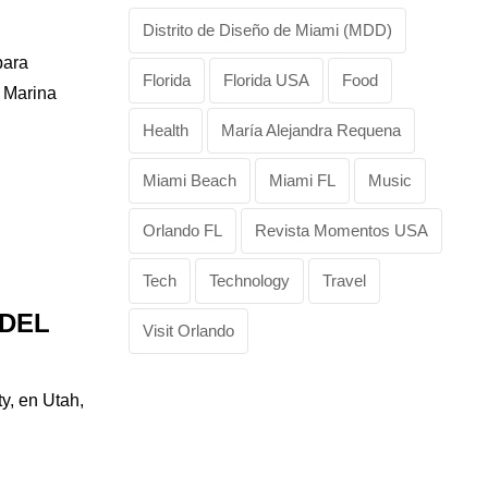
Distrito de Diseño de Miami (MDD)
para
Florida
Florida USA
Food
a Marina
Health
María Alejandra Requena
Miami Beach
Miami FL
Music
Orlando FL
Revista Momentos USA
Tech
Technology
Travel
 DEL
Visit Orlando
y, en Utah,