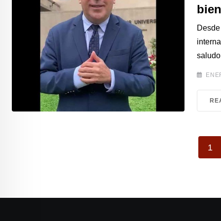
bie
Desde 
intern
saludo
ENER
RE
1