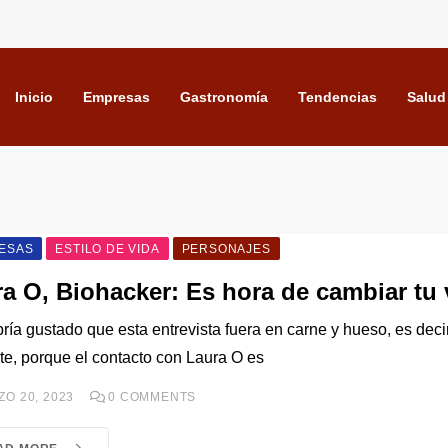
Inicio
Empresas
Gastronomía
Tendencias
Salud
ESAS
ESTILO DE VIDA
PERSONAJES
a O, Biohacker: Es hora de cambiar tu 
ría gustado que esta entrevista fuera en carne y hueso, es deci
te, porque el contacto con Laura O es
O 20, 2023
0
COMMENTS