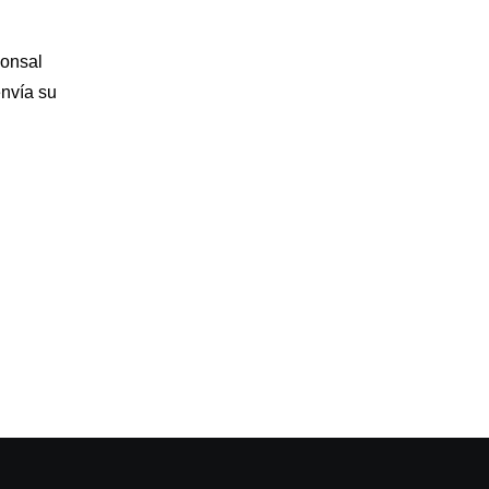
ponsal
envía su