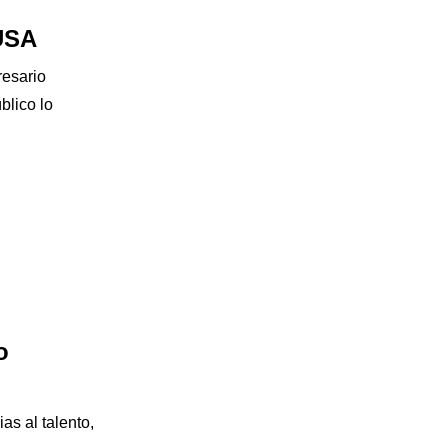
USA
resario
blico lo
o
as al talento,