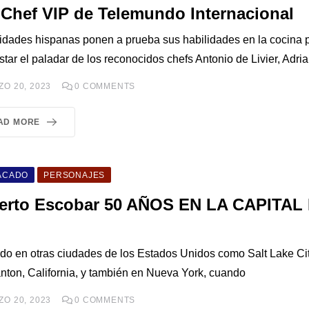
Chef VIP de Telemundo Internacional
idades hispanas ponen a prueba sus habilidades en la cocina 
star el paladar de los reconocidos chefs Antonio de Livier, Adri
O 20, 2023
0
COMMENTS
AD MORE
ACADO
PERSONAJES
erto Escobar 50 AÑOS EN LA CAPITAL
L
ido en otras ciudades de los Estados Unidos como Salt Lake Cit
nton, California, y también en Nueva York, cuando
O 20, 2023
0
COMMENTS