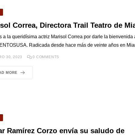
O
sol Correa, Directora Trail Teatro de Mi
 a la queridísima actriz Marisol Correa por darle la bienvenida 
NTOSUSA. Radicada desde hace más de veinte años en Miam
O 30, 2023
0
COMMENTS
AD MORE
O
r Ramírez Corzo envía su saludo de