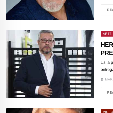
RE
ARTE
HER
PRE
Es la 
entreg
MARZ
RE
VIDE