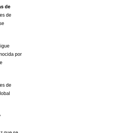
as de
nes de
se
sigue
nocida por
 e
nes de
lobal
y
z que se