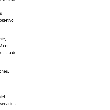
as
objetivo
nte,
AM con
tectura de
iones,
ief
servicios