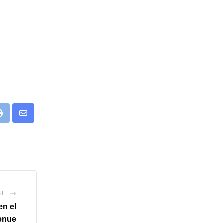
app
Print
Share
via
Email
ST
en el
venue