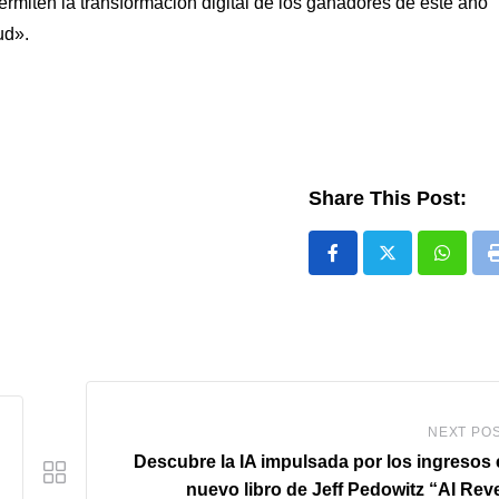
rmiten la transformación digital de los ganadores de este año
ud».
Share This Post:
Whats
NEXT PO
Descubre la IA impulsada por los ingresos 
nuevo libro de Jeff Pedowitz “AI Re