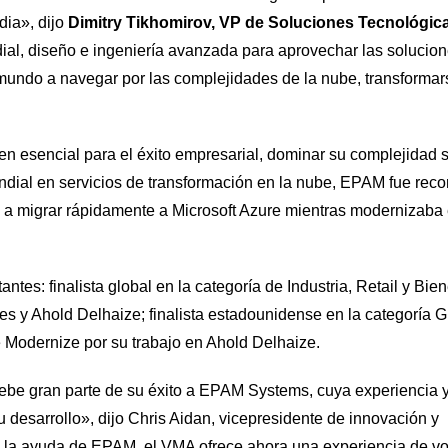
dia», dijo
Dimitry Tikhomirov, VP de Soluciones Tecnológic
ial, diseño e ingeniería avanzada para aprovechar las solucio
 mundo a navegar por las complejidades de la nube, transformar
en esencial para el éxito empresarial, dominar su complejidad 
dial en servicios de transformación en la nube, EPAM fue reco
 a migrar rápidamente a Microsoft Azure mientras modernizaba
es: finalista global en la categoría de Industria, Retail y Bie
y Ahold Delhaize; finalista estadounidense en la categoría G
 Modernize por su trabajo en Ahold Delhaize.
ebe gran parte de su éxito a EPAM Systems, cuya experiencia 
esarrollo», dijo Chris Aidan, vicepresidente de innovación y
la ayuda de EPAM, el VMA ofrece ahora una experiencia de vo