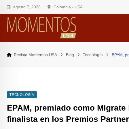
Skip
agosto 7, 2026
Colombia - USA
to
content
Revista Momentos USA
Blog
Tecnología
EPAM, pre
TECNOLOGÍA
EPAM, premiado como Migrate P
finalista en los Premios Partne