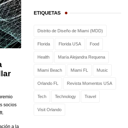
ETIQUETAS
Distrito de Diseño de Miami (MDD)
Florida
Florida USA
Food
Health
María Alejandra Requena
a
Miami Beach
Miami FL
Music
lar
Orlando FL
Revista Momentos USA
Tech
Technology
Travel
 premio
s socios
Visit Orlando
t.
ción a la