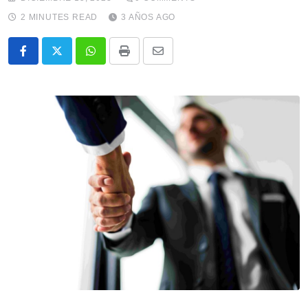
2 MINUTES READ
3 AÑOS AGO
Whatsapp
Print
Share
via
Email