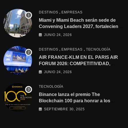
,
DESTINOS
EMPRESAS
Miami y Miami Beach serán sede de
Convening Leaders 2027, fortaleciendo
los lazos con América Latina
JUNIO 24, 2026
,
,
DESTINOS
EMPRESAS
TECNOLOGÍA
AIR FRANCE-KLM EN EL PARIS AIR
FORUM 2026: COMPETITIVIDAD,
CONSOLIDACIÓN Y
JUNIO 24, 2026
DESCARBONIZACIÓN EN LA AGENDA
TECNOLOGÍA
Binance lanza el premio The
Blockchain 100 para honrar a los
principales creadores que impulsan la
SEPTIEMBRE 30, 2025
innovación en blockchain