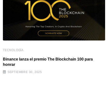
TECNOLOGÍA
Binance lanza el premio The Blockchain 100 para
honrar
SEPTIEMBRE 30, 2025
M
C