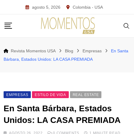
Skip
agosto 5, 2026
Colombia - USA
to
content
Revista Momentos USA
Blog
Empresas
En Santa
Bárbara, Estados Unidos: LA CASA PREMIADA
EMPRESAS
ESTILO DE VIDA
REAL ESTATE
En Santa Bárbara, Estados
Unidos: LA CASA PREMIADA
AGOSTO 26, 2022
0
COMMENTS
1 MINUTE READ