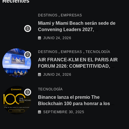
Recientes
,
DESTINOS
EMPRESAS
Miami y Miami Beach serán sede de
Convening Leaders 2027,
fortaleciendo los lazos con América
JUNIO 24, 2026
Latina
,
,
DESTINOS
EMPRESAS
TECNOLOGÍA
AIR FRANCE-KLM EN EL PARIS AIR
FORUM 2026: COMPETITIVIDAD,
CONSOLIDACIÓN Y
JUNIO 24, 2026
DESCARBONIZACIÓN EN LA
AGENDA
TECNOLOGÍA
Binance lanza el premio The
Blockchain 100 para honrar a los
principales creadores que impulsan la
SEPTIEMBRE 30, 2025
innovación en blockchain