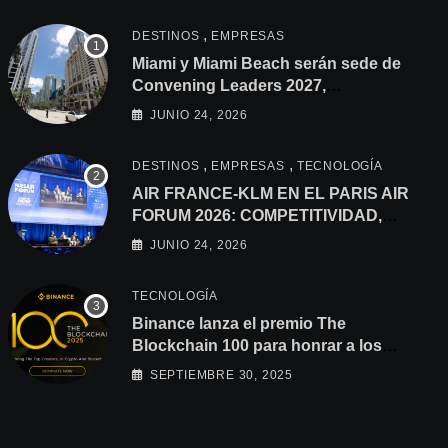
,
DESTINOS
EMPRESAS
Miami y Miami Beach serán sede de
Convening Leaders 2027,
fortaleciendo los lazos con América
JUNIO 24, 2026
Latina
,
,
DESTINOS
EMPRESAS
TECNOLOGÍA
AIR FRANCE-KLM EN EL PARIS AIR
FORUM 2026: COMPETITIVIDAD,
CONSOLIDACIÓN Y
JUNIO 24, 2026
DESCARBONIZACIÓN EN LA
AGENDA
TECNOLOGÍA
Binance lanza el premio The
Blockchain 100 para honrar a los
principales creadores que impulsan la
SEPTIEMBRE 30, 2025
innovación en blockchain